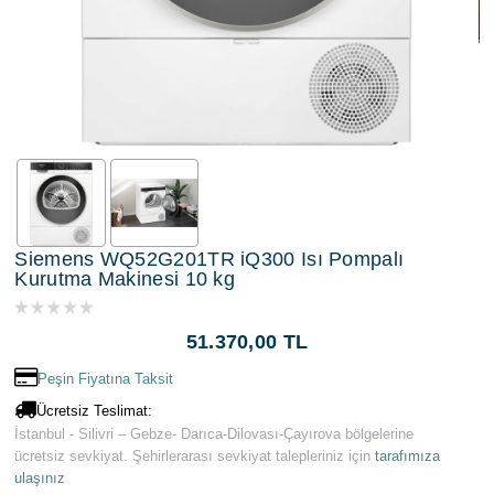
Siemens WQ52G201TR iQ300 Isı Pompalı
Kurutma Makinesi 10 kg
51.370,00 TL
Peşin Fiyatına Taksit
Ücretsiz Teslimat:
İstanbul - Silivri – Gebze- Darıca-Dilovası-Çayırova bölgelerine
ücretsiz sevkiyat. Şehirlerarası sevkiyat talepleriniz için
tarafımıza
ulaşınız