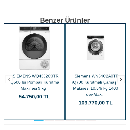
Benzer Ürünler
SİEMENS WQ43J2C0TR
Siemens WN54C2A0TR
iQ500 Isı Pompalı Kurutma
iQ700 Kurutmalı Çamaşır
Makinesi 9 kg
Makinesi 10.5/6 kg 1400
dev./dak.
54.750,00 TL
103.770,00 TL