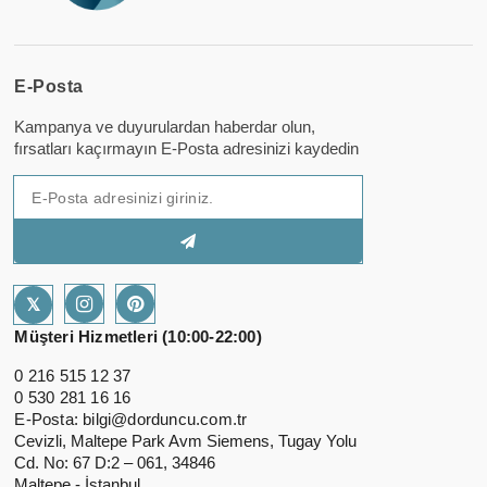
E-Posta
Kampanya ve duyurulardan haberdar olun,
fırsatları kaçırmayın E-Posta adresinizi kaydedin
𝕏
Müşteri Hizmetleri (10:00-22:00)
0 216 515 12 37
0 530 281 16 16
E-Posta:
bilgi@dorduncu.com.tr
Cevizli, Maltepe Park Avm Siemens, Tugay Yolu
Cd. No: 67 D:2 – 061, 34846
Maltepe - İstanbul