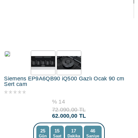
Siemens EP9A6QB90 iQ500 Gazlı Ocak 90 cm
Sert cam
% 14
72.090,00 TL
62.000,00 TL
25
15
17
45
Gün
Saat
Dakika
Saniye