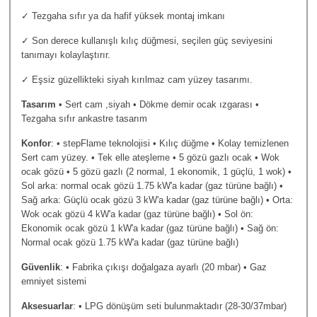
✓ Tezgaha sıfır ya da hafif yüksek montaj imkanı
✓ Son derece kullanışlı kılıç düğmesi, seçilen güç seviyesini
tanımayı kolaylaştırır.
✓ Eşsiz güzellikteki siyah kırılmaz cam yüzey tasarımı.
Tasarım
• Sert cam ,siyah • Dökme demir ocak ızgarası •
Tezgaha sıfır ankastre tasarım
Konfor
: • stepFlame teknolojisi • Kılıç düğme • Kolay temizlenen
Sert cam yüzey. • Tek elle ateşleme • 5 gözü gazlı ocak • Wok
ocak gözü • 5 gözü gazlı (2 normal, 1 ekonomik, 1 güçlü, 1 wok) •
Sol arka: normal ocak gözü 1.75 kW'a kadar (gaz türüne bağlı) •
Sağ arka: Güçlü ocak gözü 3 kW'a kadar (gaz türüne bağlı) • Orta:
Wok ocak gözü 4 kW'a kadar (gaz türüne bağlı) • Sol ön:
Ekonomik ocak gözü 1 kW'a kadar (gaz türüne bağlı) • Sağ ön:
Normal ocak gözü 1.75 kW'a kadar (gaz türüne bağlı)
Güvenlik
: • Fabrika çıkışı doğalgaza ayarlı (20 mbar) • Gaz
emniyet sistemi
Aksesuarlar
: • LPG dönüşüm seti bulunmaktadır (28-30/37mbar)