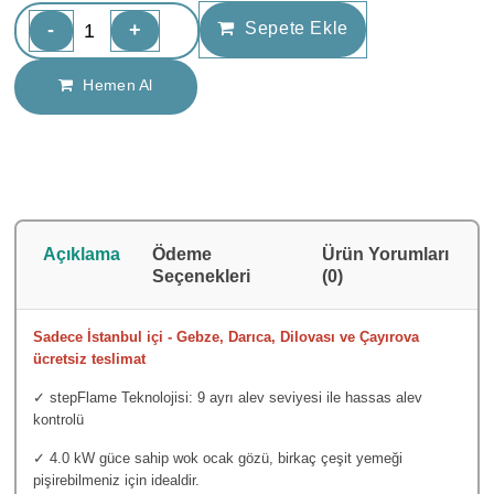
-
+
Sepete Ekle
Hemen Al
Açıklama
Ödeme
Ürün Yorumları
Seçenekleri
(0)
Sadece İstanbul içi - Ge
b
ze, Darıca, Dilovası ve Çayırova
ücretsiz teslimat
✓ stepFlame Teknolojisi: 9 ayrı alev seviyesi ile hassas alev
kontrolü
✓ 4.0 kW güce sahip wok ocak gözü, birkaç çeşit yemeği
pişirebilmeniz için idealdir.