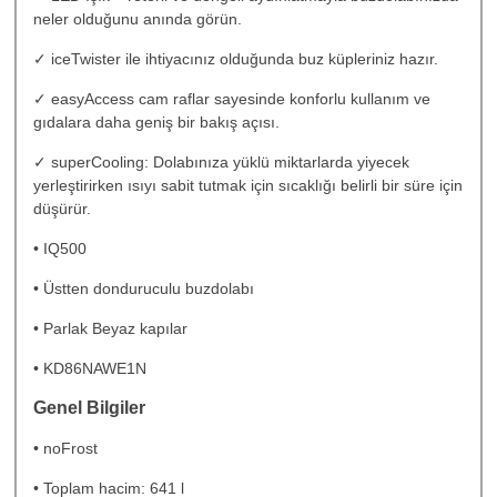
neler olduğunu anında görün.
✓ iceTwister ile ihtiyacınız olduğunda buz küpleriniz hazır.
✓ easyAccess cam raflar sayesinde konforlu kullanım ve
gıdalara daha geniş bir bakış açısı.
✓ superCooling: Dolabınıza yüklü miktarlarda yiyecek
yerleştirirken ısıyı sabit tutmak için sıcaklığı belirli bir süre için
düşürür.
• IQ500
• Üstten donduruculu buzdolabı
• Parlak Beyaz kapılar
• KD86NAWE1N
Genel Bilgiler
• noFrost
• Toplam hacim: 641 l