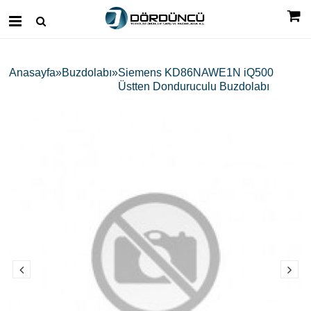
Anasayfa
Buzdolabı
Siemens KD86NAWE1N iQ500
Üstten Donduruculu Buzdolabı