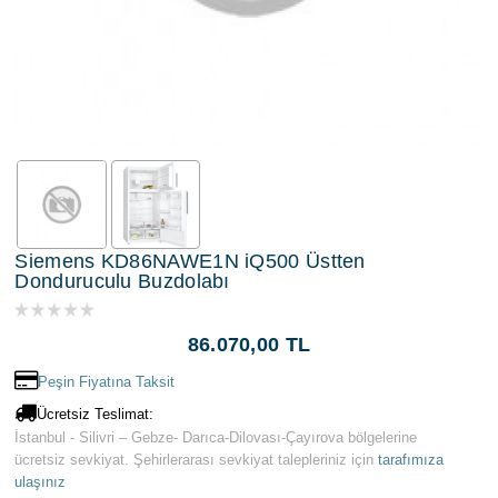
Siemens KD86NAWE1N iQ500 Üstten
Donduruculu Buzdolabı
86.070,00 TL
Peşin Fiyatına Taksit
Ücretsiz Teslimat:
İstanbul - Silivri – Gebze- Darıca-Dilovası-Çayırova bölgelerine
ücretsiz sevkiyat. Şehirlerarası sevkiyat talepleriniz için
tarafımıza
ulaşınız