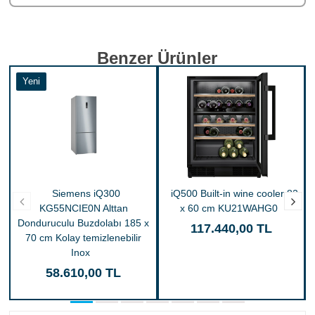
Benzer Ürünler
Yeni
Siemens iQ300
iQ500 Built-in wine cooler 82
KG55NCIE0N Alttan
x 60 cm KU21WAHG0
Donduruculu Buzdolabı 185 x
117.440,00 TL
70 cm Kolay temizlenebilir
Inox
58.610,00 TL