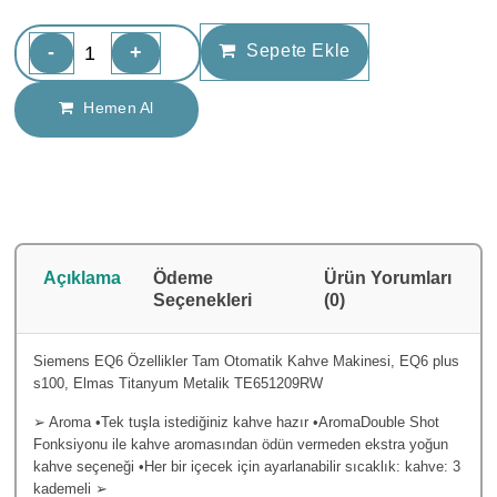
-
+
Sepete Ekle
Hemen Al
Açıklama
Ödeme
Ürün Yorumları
Seçenekleri
(0)
Siemens EQ6 Özellikler Tam Otomatik Kahve Makinesi, EQ6 plus
s100, Elmas Titanyum Metalik TE651209RW
➢ Aroma •Tek tuşla istediğiniz kahve hazır •AromaDouble Shot
Fonksiyonu ile kahve aromasından ödün vermeden ekstra yoğun
kahve seçeneği •Her bir içecek için ayarlanabilir sıcaklık: kahve: 3
kademeli ➢