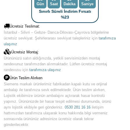
Gün
Saat
Dakika
Saniye
Sınırlı Süreli İndirim Fırsatı
%23
Ücretsiz Teslimat:
İstanbul - Silivri – Gebze- Darıca-Dilovası-Çayırova bölgelerine
ücretsiz sevkiyat. Şehirlerarası sevkiyat talepleriniz için
tarafımıza
ulaşınız
Ücretsiz Montaj:
Ürününüzü satın aldığınızda, yetkili servisimizden montaj
randevunuz tarafımızdan alınmaktadır. Lütfen ücretsiz montaj
randevusu için
tarafımıza ulaşınız
Ürün Teslim Alırken
Siemens markalı ürünlerimiz fabrikadan kapalı kutu ve orijinal
ambalajı ile tarafınıza sevk edilmektedir. Ürün teslim alırken,
Lojistik ekibimize ürünün ambalajını açtırarak hasar kontrolü
yapınız. Ürününüzde bir hasar tespit edilmesi durumunda, ürünü
aynı lojistik ekibiyle geri gönderiniz.
0530 281 16 16
iletişim
hattımızdan tarafımıza ulaşarak konu hakkında bilgi vermeniz
sonrasında ürününüz adresinize ücretsiz olarak tekrar
gönderilecektir.