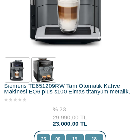
Siemens TE651209RW Tam Otomatik Kahve
Makinesi EQ6 plus s100 Elmas titanyum metalik,
% 23
29.990,00 TL
23.000,00 TL
25
00
19
18