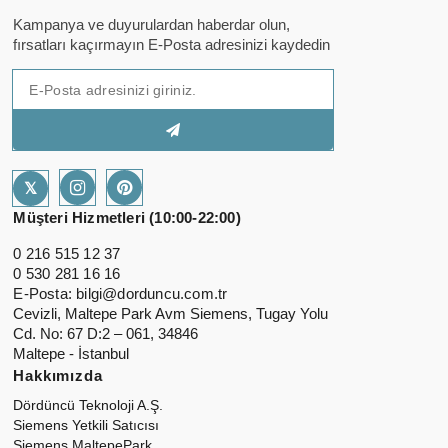
Kampanya ve duyurulardan haberdar olun,
fırsatları kaçırmayın E-Posta adresinizi kaydedin
𝕏
Müşteri Hizmetleri (10:00-22:00)
0 216 515 12 37
0 530 281 16 16
E-Posta:
bilgi@dorduncu.com.tr
Cevizli, Maltepe Park Avm Siemens, Tugay Yolu
Cd. No: 67 D:2 – 061, 34846
Maltepe - İstanbul
Hakkımızda
Dördüncü Teknoloji A.Ş.
Siemens Yetkili Satıcısı
Siemens MaltepePark