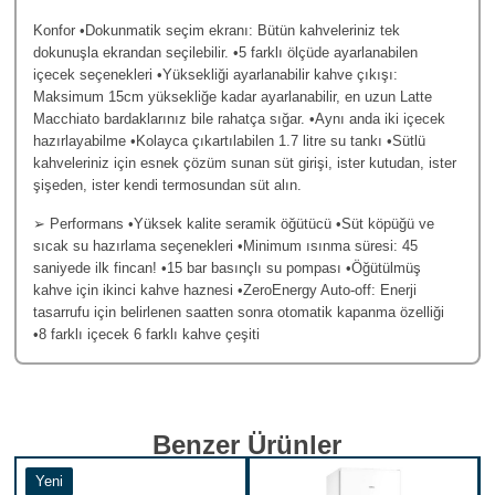
Konfor •Dokunmatik seçim ekranı: Bütün kahveleriniz tek
dokunuşla ekrandan seçilebilir. •5 farklı ölçüde ayarlanabilen
içecek seçenekleri •Yüksekliği ayarlanabilir kahve çıkışı:
Maksimum 15cm yüksekliğe kadar ayarlanabilir, en uzun Latte
Macchiato bardaklarınız bile rahatça sığar. •Aynı anda iki içecek
hazırlayabilme •Kolayca çıkartılabilen 1.7 litre su tankı •Sütlü
kahveleriniz için esnek çözüm sunan süt girişi, ister kutudan, ister
şişeden, ister kendi termosundan süt alın.
➢ Performans •Yüksek kalite seramik öğütücü •Süt köpüğü ve
sıcak su hazırlama seçenekleri •Minimum ısınma süresi: 45
saniyede ilk fincan! •15 bar basınçlı su pompası •Öğütülmüş
kahve için ikinci kahve haznesi •ZeroEnergy Auto-off: Enerji
tasarrufu için belirlenen saatten sonra otomatik kapanma özelliği
•8 farklı içecek 6 farklı kahve çeşiti
Benzer Ürünler
Yeni