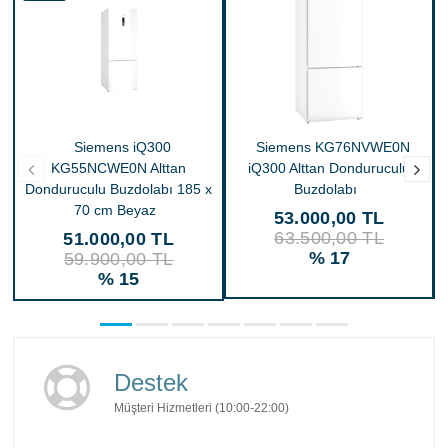
Siemens iQ300
Siemens KG76NVWE0N
KG55NCWE0N Alttan
iQ300 Alttan Donduruculu
Donduruculu Buzdolabı 185 x
Buzdolabı
70 cm Beyaz
53.000,00 TL
63.500,00 TL
51.000,00 TL
% 17
59.900,00 TL
% 15
Destek
Müşteri Hizmetleri (10:00-22:00)